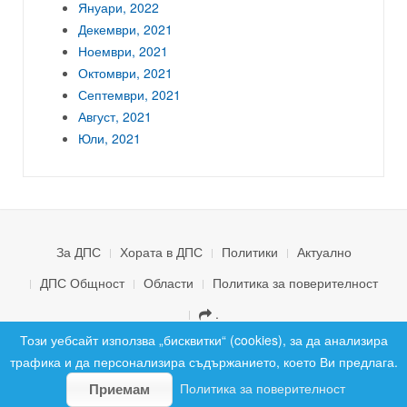
Януари, 2022
Декември, 2021
Ноември, 2021
Октомври, 2021
Септември, 2021
Август, 2021
Юли, 2021
За ДПС
Хората в ДПС
Политики
Актуално
ДПС Общност
Области
Политика за поверителност
.
© 2026 ДПС България. Всички права запазени.
Този уебсайт използва „бисквитки“ (cookies), за да анализира
трафика и да персонализира съдържанието, което Ви предлага.
Политика за поверителност
Приемам