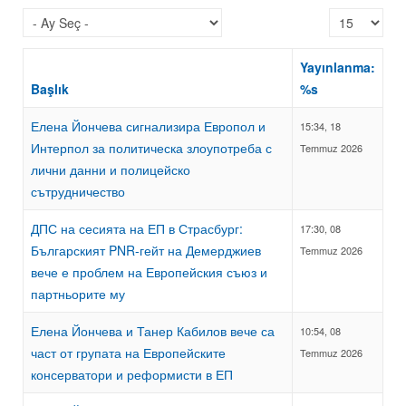
Görüntüleme 
Yayınlanma:
Başlık
%s
Елена Йончева сигнализира Европол и
15:34, 18
Интерпол за политическа злоупотреба с
Temmuz 2026
лични данни и полицейско
сътрудничество
ДПС на сесията на ЕП в Страсбург:
17:30, 08
Българският PNR-гейт на Демерджиев
Temmuz 2026
вече е проблем на Европейския съюз и
партньорите му
Елена Йончева и Танер Кабилов вече са
10:54, 08
част от групата на Европейските
Temmuz 2026
консерватори и реформисти в ЕП