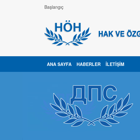
Başlangıç
ANA SAYFA
HABERLER
İLETIŞIM