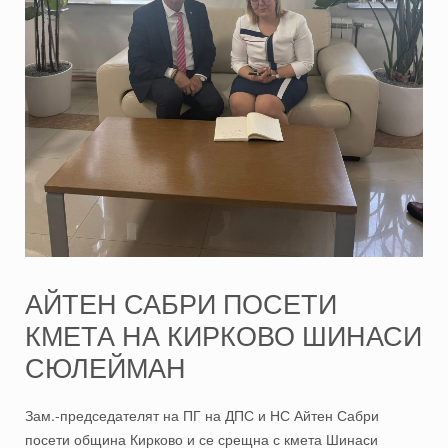
АЙТЕН САБРИ ПОСЕТИ
КМЕТА НА КИРКОВО ШИНАСИ
СЮЛЕЙМАН
Зам.-председателят на ПГ на ДПС и НС Айтен Сабри
посети община Кирково и се срещна с кмета Шинаси