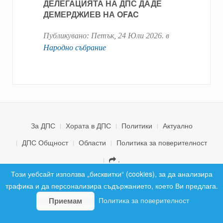
ДЕЛЕГАЦИЯТА НА ДПС ДАДЕ
ДЕМЕРДЖИЕВ НА OFAC
Публикувано:
Петък, 24 Юли 2026
. в
Народно събрание
За ДПС
Хората в ДПС
Политики
Актуално
ДПС Общност
Области
Политика за поверителност
.
© 2026 ДПС България. Всички права запазени.
Този уебсайт използва „бисквитки“ (cookies), за да анализира
трафика и да персонализира съдържанието, което Ви предлага.
Политика за поверителност
Приемам