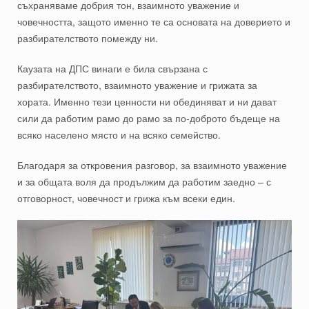
съхраняваме добрия тон, взаимното уважение и
човечността, защото именно те са основата на доверието и
разбирателството помежду ни.
Каузата на ДПС винаги е била свързана с
разбирателството, взаимното уважение и грижата за
хората. Именно тези ценности ни обединяват и ни дават
сили да работим рамо до рамо за по-доброто бъдеще на
всяко населено място и на всяко семейство.
Благодаря за откровения разговор, за взаимното уважение
и за общата воля да продължим да работим заедно – с
отговорност, човечност и грижа към всеки един.