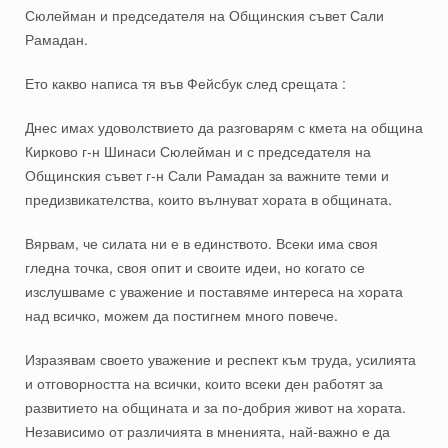
Сюлейман и председателя на Общинския съвет Сали
Рамадан.
Ето какво написа тя във Фейсбук след срещата :
Днес имах удоволствието да разговарям с кмета на община
Кирково г-н Шинаси Сюлейман и с председателя на
Общинския съвет г-н Сали Рамадан за важните теми и
предизвикателства, които вълнуват хората в общината.
Вярвам, че силата ни е в единството. Всеки има своя
гледна точка, своя опит и своите идеи, но когато се
изслушваме с уважение и поставяме интереса на хората
над всичко, можем да постигнем много повече.
Изразявам своето уважение и респект към труда, усилията
и отговорността на всички, които всеки ден работят за
развитието на общината и за по-добрия живот на хората.
Независимо от различията в мненията, най-важно е да