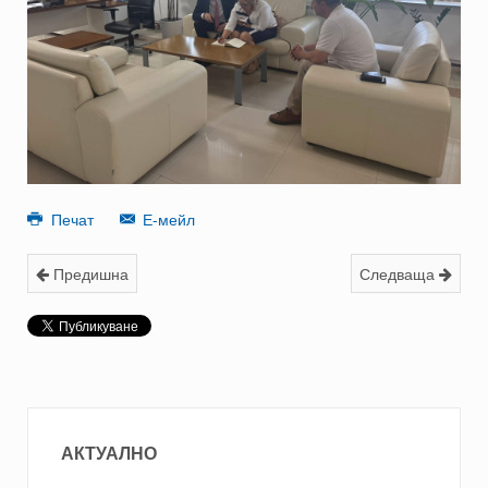
Печат
Е-мейл
Предишна
Следваща
АКТУАЛНО