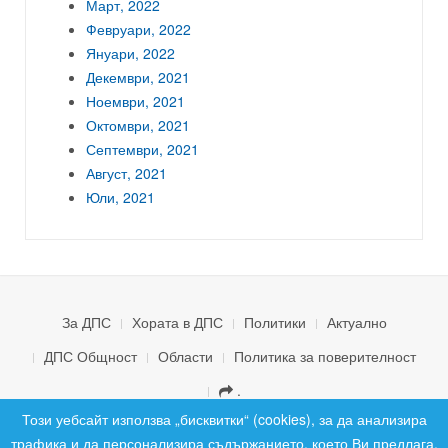
Март, 2022
Февруари, 2022
Януари, 2022
Декември, 2021
Ноември, 2021
Октомври, 2021
Септември, 2021
Август, 2021
Юли, 2021
За ДПС
Хората в ДПС
Политики
Актуално
ДПС Общност
Области
Политика за поверителност
.
© 2026 ДПС България. Всички права запазени.
Този уебсайт използва „бисквитки“ (cookies), за да анализира
трафика и да персонализира съдържанието, което Ви предлага.